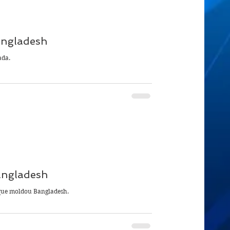
angladesh
ada.
angladesh
a que moldou Bangladesh.