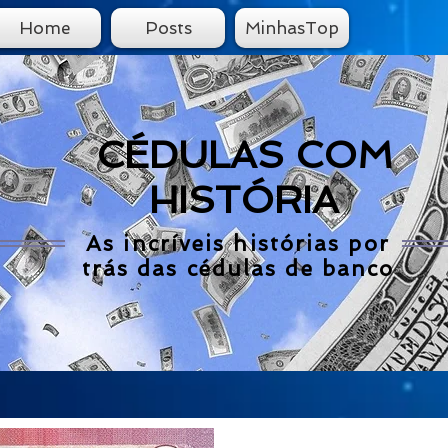
Home
Posts
MinhasTop
CÉDULAS COM
HISTÓRIA
As incríveis histórias por
trás das cédulas de banco