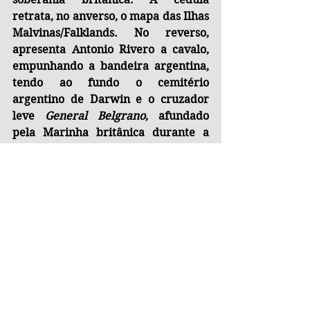
retrata, no anverso, o mapa das Ilhas 
Malvinas/Falklands. No reverso, 
apresenta Antonio Rivero a cavalo, 
empunhando a bandeira argentina, 
tendo ao fundo o cemitério 
argentino de Darwin e o cruzador 
leve 
General Belgrano
, afundado 
pela Marinha britânica durante a 
Guerra das Malvinas, em 1982. Ao 
reunir símbolos de rebeldia, 
memória dos mortos e perdas 
militares, a nota evidencia como a 
disputa entre Argentina e Grã-
Bretanha extrapola o campo jurídico 
e territorial, tornando-se um embate 
de narrativas, identidades e 
memórias nacionais. Mais do que um 
conflito resolvido por tratados ou 