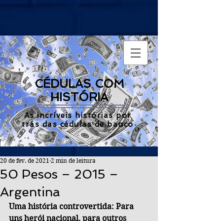
CÉDULAS COM
HISTÓRIA
As incríveis histórias por
trás das cédulas de banco
20 de fev. de 2021
2 min de leitura
50 Pesos – 2015 –
Argentina
Uma história controvertida: Para 
uns herói nacional, para outros 