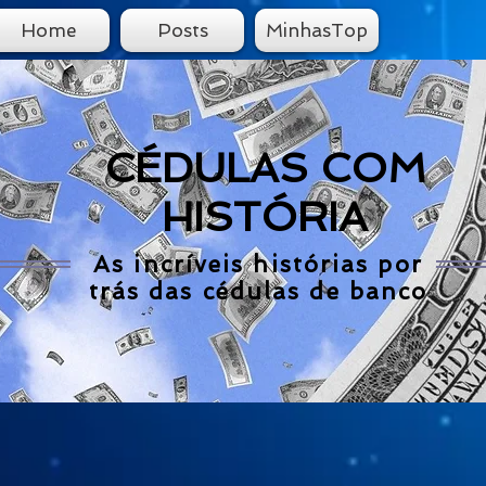
Home
Posts
MinhasTop
CÉDULAS COM
HISTÓRIA
As incríveis histórias por
trás das cédulas de banco