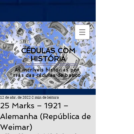
CÉDULAS COM
HISTÓRIA
As incríveis histórias por
trás das cédulas de banco
12 de abr. de 2022
2 min de leitura
25 Marks – 1921 –
Alemanha (República de
Weimar)