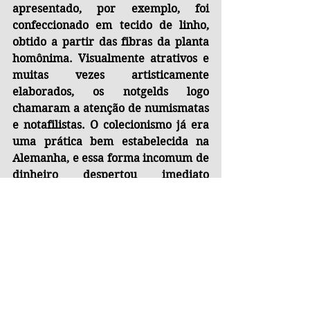
apresentado, por exemplo, foi 
confeccionado em tecido de linho, 
obtido a partir das fibras da planta 
homônima. Visualmente atrativos e 
muitas vezes artisticamente 
elaborados, os notgelds logo 
chamaram a atenção de numismatas 
e notafilistas. O colecionismo já era 
uma prática bem estabelecida na 
Alemanha, e essa forma incomum de 
dinheiro despertou imediato 
interesse. Como consequência, 
diversas instituições passaram a 
emitir notgelds em quantidades 
superiores às estritamente 
necessárias para o comércio, visando 
atender à demanda dos 
colecionadores. Em retrospecto, o 
fenômeno do notgeld ilustra de 