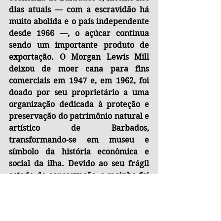
dias atuais — com a escravidão há 
muito abolida e o país independente 
desde 1966 —, o açúcar continua 
sendo um importante produto de 
exportação. O Morgan Lewis Mill 
deixou de moer cana para fins 
comerciais em 1947 e, em 1962, foi 
doado por seu proprietário a uma 
organização dedicada à proteção e 
preservação do patrimônio natural e 
artístico de Barbados, 
transformando-se em museu e 
símbolo da história econômica e 
social da ilha. Devido ao seu frágil 
estado de conservação, o moinho foi 
desmontado para restauração e 
reaberto ao público em 1999. Com 
todas as suas partes originais 