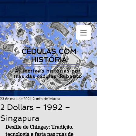
CÉDULAS COM
HISTÓRIA
As incríveis histórias por
trás das cédulas de banco
23 de mai. de 2021
2 min de leitura
2 Dollars – 1992 –
Singapura
Desfile de
Chingay: Tradição, 
tecnologia e festa nas ruas de 