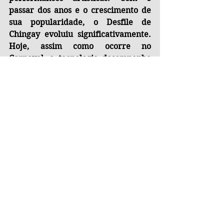
passar dos anos e o crescimento de 
sua popularidade, o Desfile de 
Chingay evoluiu significativamente. 
Hoje, assim como ocorre no 
Carnaval, a tecnologia desempenha 
um papel cada vez mais importante, 
com shows de luzes, robôs dançantes 
e espetáculos multimídia integrados 
às apresentações. O evento também 
gera forte impacto econômico, 
transformando Singapura em um 
dos destinos turísticos mais visitados 
do mundo durante o período das 
festividades.
Tags:
Singapura
Curiosidades