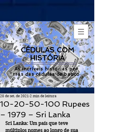
CÉDULAS COM
HISTÓRIA
As incríveis histórias por
trás das cédulas de banco
28 de set. de 2021
2 min de leitura
10-20-50-100 Rupees
– 1979 – Sri Lanka
Sri Lanka: Um país que teve 
múltiplos nomes ao longo de sua 