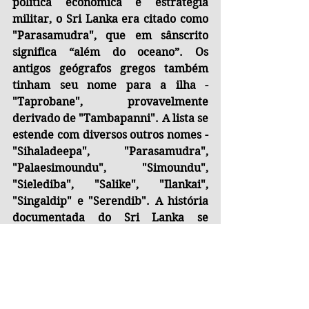
política econômica e estratégia 
militar, o Sri Lanka era citado como 
"Parasamudra", que em sânscrito 
significa “além do oceano”. Os 
antigos geógrafos gregos também 
tinham seu nome para a ilha - 
"Taprobane", provavelmente 
derivado de "Tambapanni". A lista se 
estende com diversos outros nomes - 
"Sihaladeepa", "Parasamudra", 
"Palaesimoundu", "Simoundu", 
"Sielediba", "Salike", "Ilankai", 
"Singaldip" e "Serendib". A história 
documentada do Sri Lanka se 
estende por 3.000 anos, e devido a 
sua localização geopolítica de grande 
importância estratégica desde o 
tempo da antiga Rota da Seda, isto 
explica porque esta pequena ilha 