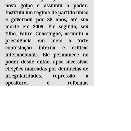
novo golpe e assumiu o poder. 
Instituiu um regime de partido único 
e governou por 38 anos, até sua 
morte em 2005. Em seguida, seu 
filho, Faure Gnassingbé, assumiu a 
presidência em meio a forte 
contestação interna e críticas 
internacionais. Ele permanece no 
poder desde então, após sucessivas 
eleições marcadas por denúncias de 
irregularidades, repressão a 
opositores e reformas 
constitucionais controversas — 
incluindo mudanças que lhe 
permitiram estender sua 
permanência no cargo. Assim, desde 
a independência, o Togo conheceu 
golpes militares, assassinatos 