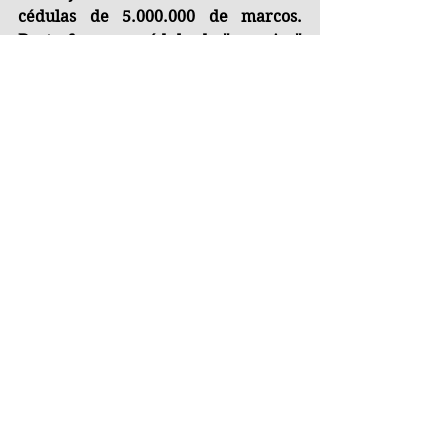
cédulas de 5.000.000 de marcos. 
Desta forma, a cédula do "vampiro" 
acabou por ter sua vida encurtada.
Vampiro encapuzado no pescoço do 
jovem
Tags:
Alemanha
Curiosidades