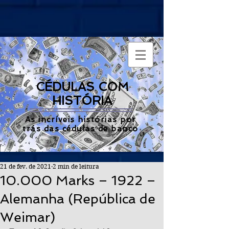
CÉDULAS COM
HISTÓRIA
As incríveis histórias por
trás das cédulas de banco
21 de fev. de 2021
2 min de leitura
10.000 Marks – 1922 –
Alemanha (República de
Weimar)