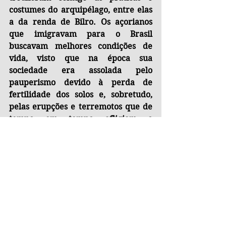
costumes do arquipélago, entre elas 
a da renda de Bilro. Os açorianos 
que imigravam para o Brasil 
buscavam melhores condições de 
vida, visto que na época sua 
sociedade era assolada pelo 
pauperismo devido à perda de 
fertilidade dos solos e, sobretudo, 
pelas erupções e terremotos que de 
tempo em tempo afligiam o 
arquipélago de origem vulcânica. 
Para os imigrantes açorianos, vir 
para solo brasileiro significava, 
portanto, poder sair da miséria em 
que viviam em sua terra natal e ter 
uma oportunidade de recomeço. A 
prática da renda de Bilro persiste 
até os dias de hoje, embora cada vez 