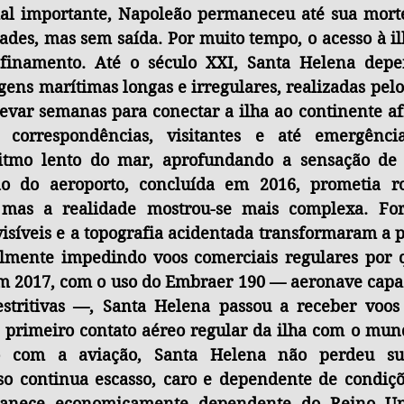
al importante, Napoleão permaneceu até sua morte
des, mas sem saída. Por muito tempo, o acesso à ilh
finamento. Até o século XXI, Santa Helena depe
levar semanas para conectar a ilha ao continente af
 correspondências, visitantes e até emergência
ritmo lento do mar, aprofundando a sensação de 
ão do aeroporto, concluída em 2016, prometia r
, mas a realidade mostrou-se mais complexa. Fort
isíveis e a topografia acidentada transformaram a 
ialmente impedindo voos comerciais regulares por q
 2017, com o uso do Embraer 190 — aeronave capaz
stritivas —, Santa Helena passou a receber voos 
 primeiro contato aéreo regular da ilha com o mundo
 com a aviação, Santa Helena não perdeu su
o continua escasso, caro e dependente de condiçõe
manece economicamente dependente do Reino Uni