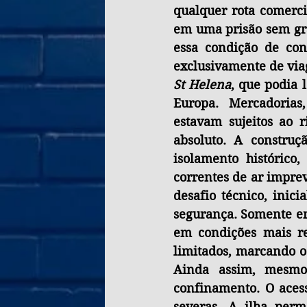
qualquer rota comerci
em uma prisão sem gra
essa condição de con
St Helena
, que podia 
Europa. Mercadorias,
estavam sujeitos ao 
absoluto. A construç
isolamento histórico
correntes de ar imprev
desafio técnico, inic
segurança. Somente em
em condições mais re
limitados, marcando o
Ainda assim, mesmo
confinamento. O acess
severas. A ilha per