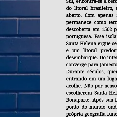
Sul, encontra-se a cer
do litoral brasileir
aberto. Com apenas 1
permanece como terri
descoberta em 1502 pe
portuguesa. Esse isol
Santa Helena ergue-se 
e um litoral predom
desembarque. Do inter
converge para Jamestow
Durante séculos, que
entrando em um lugar
acolhe. Não por acaso,
escolherem Santa Hele
Bonaparte. Após sua f
ponto do mundo onde 
própria geografia func