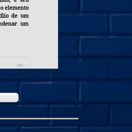
o elemento 
ílio de um 
ndenar um 