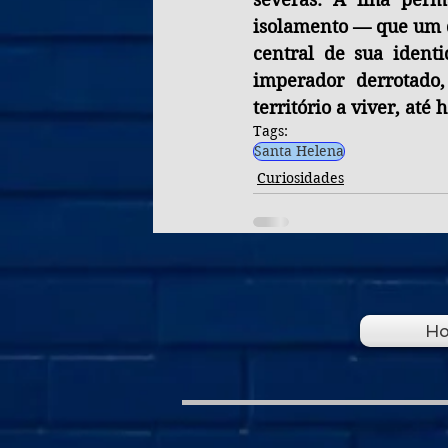
isolamento — que um d
central de sua identi
imperador derrotad
território a viver, at
Tags:
Santa Helena
Curiosidades
H