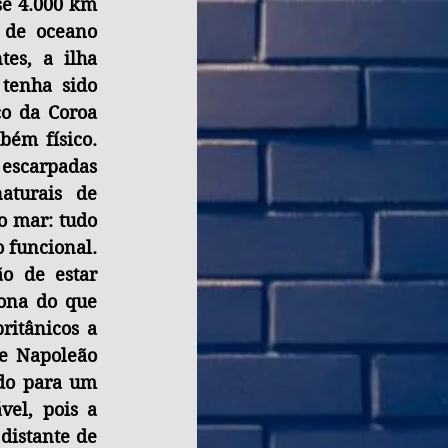
se 4.000 km 
 de oceano 
s, a ilha 
tenha sido 
o da Coroa 
ém físico. 
 escarpadas 
turais de 
 mar: tudo 
 funcional. 
o de estar 
ona do que 
ritânicos a 
e Napoleão 
do para um 
el, pois a 
distante de 