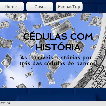
Home
Posts
MinhasTop
CÉDULAS COM
HISTÓRIA
As incríveis histórias por
trás das cédulas de banco
leitura