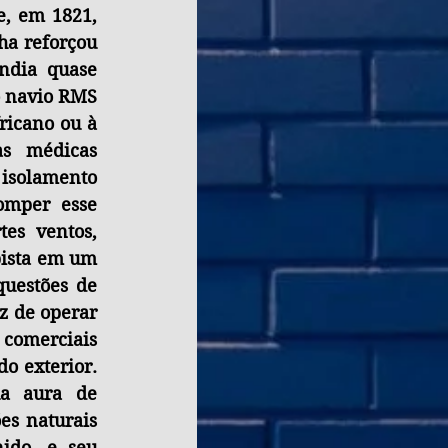
, em 1821, 
a reforçou 
ndia quase 
exclusivamente de viagens marítimas longas e irregulares, realizadas pelo navio RMS 
ricano ou à 
s médicas 
isolamento 
omper esse 
es ventos, 
pista em um 
uestões de 
 de operar 
comerciais 
 exterior. 
a aura de 
s naturais 
do, e seu 