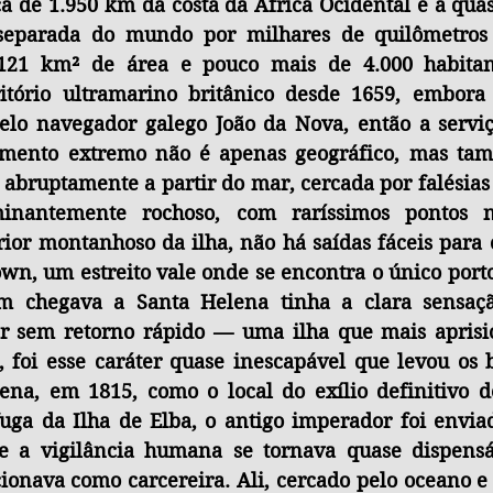
ca de 1.950 km da costa da África Ocidental e a qua
o, separada do mundo por milhares de quilômetros
21 km² de área e pouco mais de 4.000 habitante
tório ultramarino britânico desde 1659, embora 
lo navegador galego João da Nova, então a serviç
amento extremo não é apenas geográfico, mas tamb
abruptamente a partir do mar, cercada por falésias
inantemente rochoso, com raríssimos pontos na
ior montanhoso da ilha, não há saídas fáceis para o
n, um estreito vale onde se encontra o único porto
m chegava a Santa Helena tinha a clara sensaçã
 sem retorno rápido — uma ilha que mais aprisi
 foi esse caráter quase inescapável que levou os b
na, em 1815, como o local do exílio definitivo d
uga da Ilha de Elba, o antigo imperador foi envia
a vigilância humana se tornava quase dispensáv
ionava como carcereira. Ali, cercado pelo oceano e 