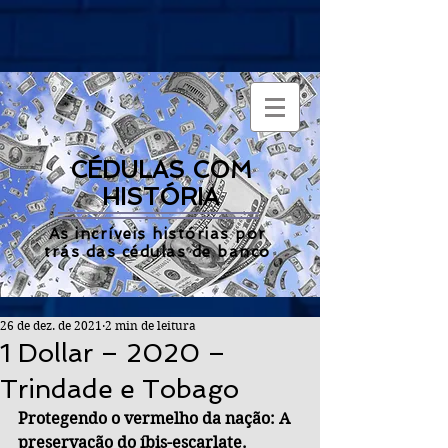
CÉDULAS COM
HISTÓRIA
As incríveis histórias por
trás das cédulas de banco
26 de dez. de 2021
2 min de leitura
1 Dollar – 2020 –
Trindade e Tobago
Protegendo o vermelho da nação: A 
preservação do íbis-escarlate.