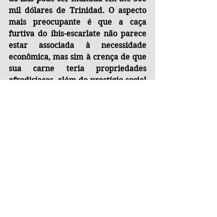
mil dólares de Trinidad. O aspecto 
mais preocupante é que a caça 
furtiva do íbis-escarlate não parece 
estar associada à necessidade 
econômica, mas sim à crença de que 
sua carne teria propriedades 
afrodisíacas, além do prestígio social 
atribuído à sua oferta em festas. 
Diante desse cenário, a decisão do 
governo de Trinidad e Tobago de 
classificar a ave como 
ambientalmente sensível e impor 
punições rigorosas foi considerada 
uma medida extrema, porém 
necessária, para a proteção de um 
de seus mais importantes símbolos 
nacionais.
Tags:
Trindade e Tobago