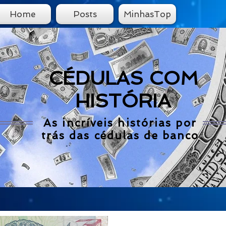
Home
Posts
MinhasTop
CÉDULAS COM
HISTÓRIA
As incríveis histórias por
trás das cédulas de banco