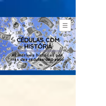
CÉDULAS COM
HISTÓRIA
As incríveis histórias por
trás das cédulas de banco