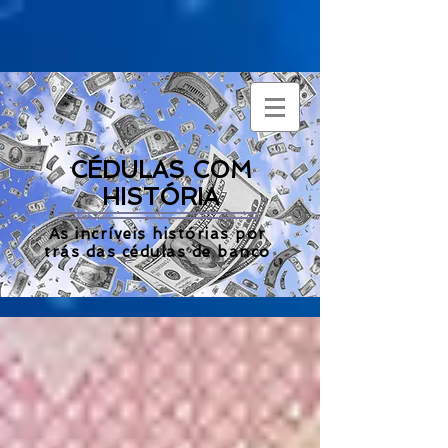
CÉDULAS COM
HISTÓRIA
As incríveis histórias por
trás das cédulas de banco