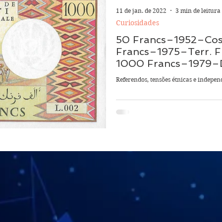
11 de jan. de 2022
3 min de leitura
Curiosidades
50 Francs–1952–Costa
Francs–1975–Terr. Fr
1000 Francs–1979–D
Referendos, tensões étnicas e indepe