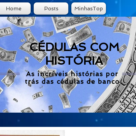
Home
Posts
MinhasTop
CÉDULAS COM
HISTÓRIA
As incríveis histórias por
trás das cédulas de banco