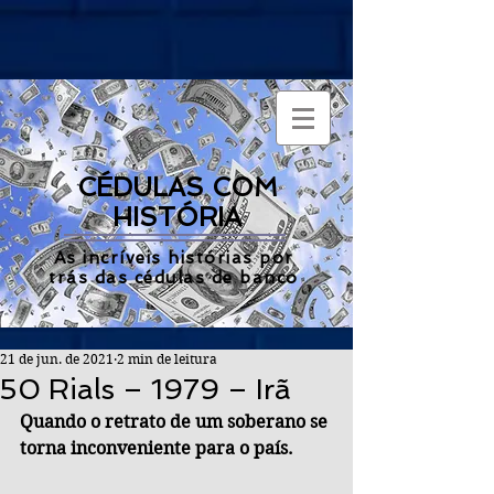
CÉDULAS COM
HISTÓRIA
As incríveis histórias por
trás das cédulas de banco
21 de jun. de 2021
2 min de leitura
50 Rials – 1979 – Irã
Quando o retrato de um soberano se 
torna inconveniente para o país.