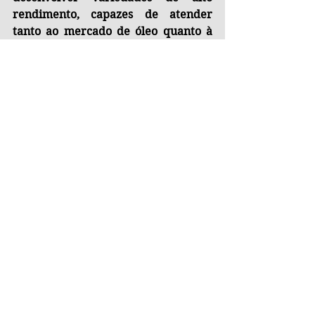
rendimento, capazes de atender 
tanto ao mercado de óleo quanto à 
produção de sementes para 
alimentação animal. Posteriormente, 
híbridos de girassol melhorados 
atravessaram novamente o 
Atlântico, retornando à América do 
Norte com a imigração de 
agricultores da Europa Oriental. Nos 
Estados Unidos, o sucesso do girassol 
como ração animal impulsionou a 
expansão da área plantada, e novas 
oportunidades de mercado 
surgiram. A partir de meados da 
década de 1920, instalaram-se 
unidades industriais dedicadas ao 
processamento do óleo. Avanços 
posteriores no desenvolvimento de 