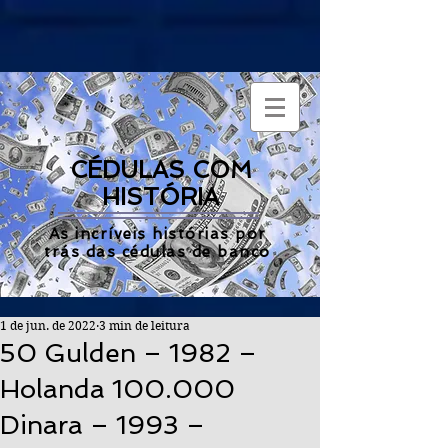
CÉDULAS COM
HISTÓRIA
As incríveis histórias por
trás das cédulas de banco
1 de jun. de 2022
3 min de leitura
50 Gulden – 1982 –
Holanda 100.000
Dinara – 1993 –