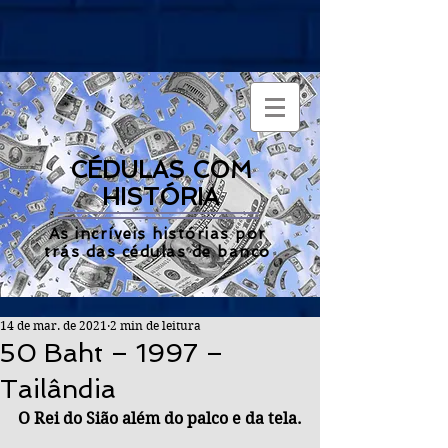
CÉDULAS COM
HISTÓRIA
As incríveis histórias por
trás das cédulas de banco
14 de mar. de 2021
2 min de leitura
50 Baht – 1997 –
Tailândia
O Rei do Sião além do palco e da tela.