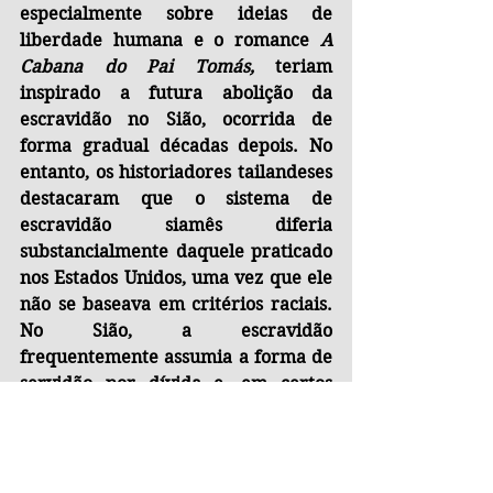
especialmente sobre ideias de 
liberdade humana e o romance 
A 
Cabana do Pai Tomás,
 teriam 
inspirado a futura abolição da 
escravidão no Sião, ocorrida de 
forma gradual décadas depois. No 
entanto, os historiadores tailandeses 
destacaram que o sistema de 
escravidão siamês diferia 
substancialmente daquele praticado 
nos Estados Unidos, uma vez que ele 
não se baseava em critérios raciais. 
No Sião, a escravidão 
frequentemente assumia a forma de 
servidão por dívida e, em certos 
casos, era uma alternativa 
voluntária para aliviar obrigações 
financeiras. Havia restrições legais 
ao tratamento dos escravos, 