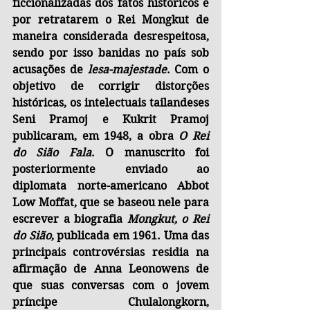
ficcionalizadas dos fatos históricos e 
por retratarem o Rei Mongkut de 
maneira considerada desrespeitosa, 
sendo por isso banidas no país sob 
acusações de 
lesa-majestade
. Com o 
objetivo de corrigir distorções 
históricas, os intelectuais tailandeses 
Seni Pramoj e Kukrit Pramoj 
publicaram, em 1948, a obra 
O Rei 
do Sião Fala
. O manuscrito foi 
posteriormente enviado ao 
diplomata norte-americano Abbot 
Low Moffat, que se baseou nele para 
escrever a biografia 
Mongkut, o Rei 
do Sião
, publicada em 1961. Uma das 
principais controvérsias residia na 
afirmação de Anna Leonowens de 
que suas conversas com o jovem 
príncipe Chulalongkorn, 