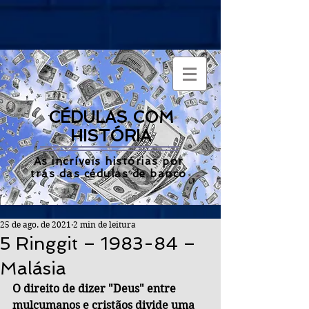
CÉDULAS COM
HISTÓRIA
As incríveis histórias por
trás das cédulas de banco
25 de ago. de 2021
2 min de leitura
5 Ringgit – 1983-84 –
Malásia
O direito de dizer "Deus" entre 
mulçumanos e cristãos divide uma 