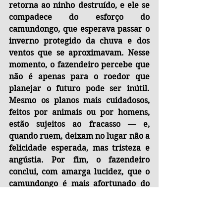
retorna ao ninho destruído, e ele se 
compadece do esforço do 
camundongo, que esperava passar o 
inverno protegido da chuva e dos 
ventos que se aproximavam. Nesse 
momento, o fazendeiro percebe que 
não é apenas para o roedor que 
planejar o futuro pode ser inútil. 
Mesmo os planos mais cuidadosos, 
feitos por animais ou por homens, 
estão sujeitos ao fracasso — e, 
quando ruem, deixam no lugar não a 
felicidade esperada, mas tristeza e 
angústia. Por fim, o fazendeiro 
conclui, com amarga lucidez, que o 
camundongo é mais afortunado do 
que ele. O pequeno animal vive 
preso apenas ao presente. Já o 
homem carrega o peso do passado, 