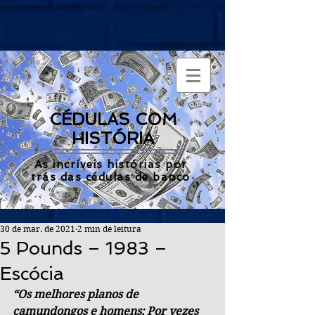
CÉDULAS COM
HISTÓRIA
As incríveis histórias por
trás das cédulas de banco
30 de mar. de 2021
2 min de leitura
5 Pounds – 1983 –
Escócia
“Os melhores planos de 
camundongos e homens; Por vezes 