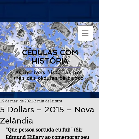
CÉDULAS COM
HISTÓRIA
As incríveis histórias por
trás das cédulas de banco
15 de mar. de 2021
2 min de leitura
5 Dollars – 2015 – Nova
Zelândia
"Que pessoa sortuda eu fui!" (Sir 
Edmund Hillary ao comemorar seu 