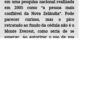
em uma pesquisa nacional realizada 
em 2005 como “a pessoa mais 
confiável da Nova Zelândia”. Pode 
parecer curioso, mas o pico 
retratado ao fundo da cédula não é o 
Monte Everest, como seria de se 
esperar. Ao autorizar o uso de sua 
imagem, Hillary fez questão de que 
fosse representado o Monte Cook 
(Aoraki), a montanha mais alta do 
país com seus 3.724 metros. Foi em 
um pico próximo a essa montanha 
que ele realizou sua primeira 
escalada significativa, aos 20 anos de 
idade, experiência que marcou o 
início de sua trajetória vitoriosa no 
montanhismo.
Tags:
Nova Zelândia