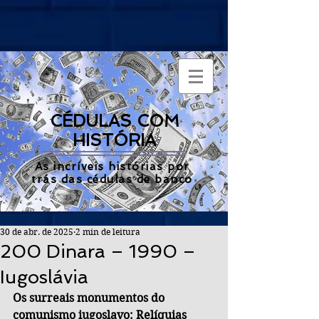
CÉDULAS COM
HISTÓRIA
As incríveis histórias por
trás das cédulas de banco
30 de abr. de 2025
2 min de leitura
200 Dinara – 1990 –
Iugoslávia
Os surreais monumentos do 
comunismo iugoslavo: Relíquias 