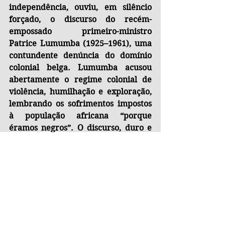
independência, ouviu, em silêncio 
forçado, o discurso do recém-
empossado primeiro-ministro 
Patrice Lumumba (1925–1961), uma 
contundente denúncia do domínio 
colonial belga. Lumumba acusou 
abertamente o regime colonial de 
violência, humilhação e exploração, 
lembrando os sofrimentos impostos 
à população africana “porque 
éramos negros”. O discurso, duro e 
inesperado, caiu como um choque 
sobre o monarca, que ouviu pálido e 
visivelmente constrangido. 
Profundamente ofendido, Balduíno 
cogitou retornar imediatamente a 
Bruxelas, sendo dissuadido apenas 
pela intervenção de seus ministros. 
Naquele dia, diante do mundo, o rei 