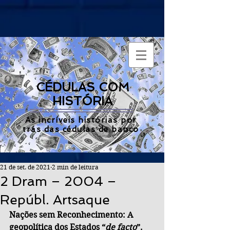
CÉDULAS COM
HISTÓRIA
As incríveis histórias por
trás das cédulas de banco
21 de set. de 2021
2 min de leitura
2 Dram – 2004 –
Repúbl. Artsaque
Nações sem Reconhecimento: A 
geopolítica dos Estados “
de facto
”.