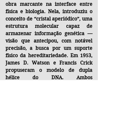
obra marcante na interface entre 
física e biologia. Nela, introduziu o 
conceito de “cristal aperiódico”, uma 
estrutura molecular capaz de 
armazenar informação genética — 
visão que antecipou, com notável 
precisão, a busca por um suporte 
físico da hereditariedade. Em 1953, 
James D. Watson e Francis Crick 
propuseram o modelo de dupla 
hélice do DNA. Ambos 
reconheceram a influência do livro 
de Schrödinger na formulação inicial 
de suas ideias sobre o 
armazenamento e a transmissão da 
informação genética. Além de seu 
papel na física e na biologia teórica, 
Schrödinger também se destacou 
como pensador filosófico, 