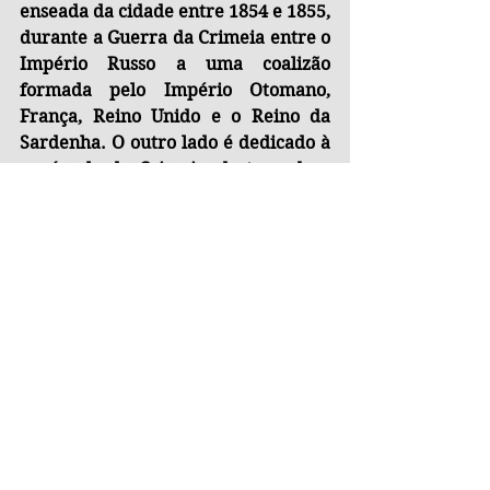
enseada da cidade entre 1854 e 1855, 
durante a Guerra da Crimeia entre o 
Império Russo a uma coalizão 
formada pelo Império Otomano, 
França, Reino Unido e o Reino da 
Sardenha. O outro lado é dedicado à 
península da Crimeia, destacando o 
célebre “Ninho da Andorinha”, um 
castelo decorativo construído em 
1912 sobre um penhasco no cabo Ai-
Todor. Apesar de nunca ter tido 
função defensiva real, sua 
localização dramática e sua 
arquitetura romântica fizeram dele 
um dos mais reconhecidos símbolos 
visuais da Crimeia. Assim, além de 
seu valor numismático, esta cédula 
funciona como uma peça de 
afirmação histórica e política, 