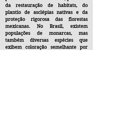
da restauração de habitats, do 
plantio de asclépias nativas e da 
proteção rigorosa das florestas 
mexicanas. No Brasil, existem 
populações de monarcas, mas 
também diversas espécies que 
exibem coloração semelhante por 
meio do mimetismo — uma 
estratégia evolutiva que confunde 
predadores ao imitar espécies 
tóxicas. A história da borboleta-
monarca mostra como um fenômeno 
natural grandioso pode ser 
desmontado em poucas décadas por 
ações humanas cumulativas. Se a 
degradação continuar no ritmo 
atual, não perderemos apenas uma 
espécie icônica — perderemos um 