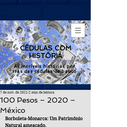
CÉDULAS COM
HISTÓRIA
As incríveis histórias por
trás das cédulas de banco
7 de nov. de 2021
2 min de leitura
100 Pesos – 2020 –
México
Borboleta-Monarca: Um Patrimônio 
Natural ameaçado.