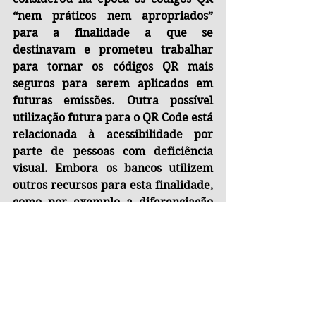
“nem práticos nem apropriados” 
para a finalidade a que se 
destinavam e prometeu trabalhar 
para tornar os códigos QR mais 
seguros para serem aplicados em 
futuras emissões. Outra possível 
utilização futura para o QR Code está 
relacionada à acessibilidade por 
parte de pessoas com deficiência 
visual. Embora os bancos utilizem 
outros recursos para esta finalidade, 
como por exemplo a diferenciação 
no tamanho das cédulas ou a 
impressão de pontos ou linhas em 
alto relevo sensíveis ao tato, um QR 
Code impresso em ambos os lados de 
uma cédula permitiria a um 
deficiente visual usar a câmera do 