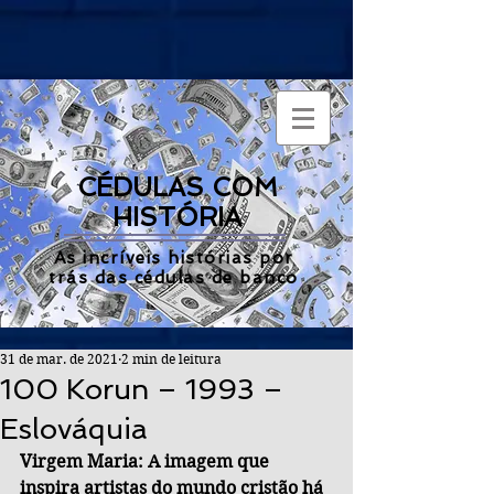
CÉDULAS COM
HISTÓRIA
As incríveis histórias por
trás das cédulas de banco
31 de mar. de 2021
2 min de leitura
100 Korun – 1993 –
Eslováquia
Virgem Maria: A imagem que 
inspira artistas do mundo cristão há 