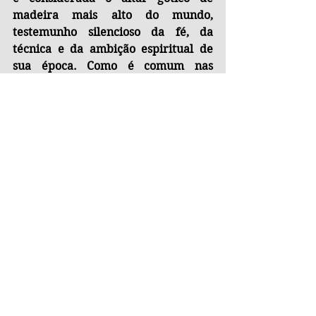
madeira mais alto do mundo, 
testemunho silencioso da fé, da 
técnica e da ambição espiritual de 
sua época. Como é comum nas 
representações marianas, a Virgem 
surge com o semblante marcado por 
compaixão, tristeza contida e amor 
profundo. Seu olhar, carregado de 
emoção, parece atravessar os 
séculos, refletindo tanto o 
sofrimento humano quanto a 
promessa de redenção. Assim, ao 
figurar nesta cédula emitida nos 
primeiros anos da Eslováquia 
independente, a Madonna não 
apenas evoca a fé cristã, mas 
também simboliza continuidade, 
identidade e a herança espiritual de 