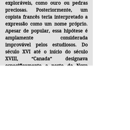
exploráveis, como ouro ou pedras 
preciosas. Posteriormente, um 
copista francês teria interpretado a 
expressão como um nome próprio. 
Apesar de popular, essa hipótese é 
amplamente considerada 
improvável pelos estudiosos. Do 
século XVI até o início do século 
XVIII, “Canada” designava 
especificamente a parte da Nova 
França situada ao longo do rio São 
Lourenço. Em 1791, a região foi 
dividida em duas colônias britânicas: 
Upper Canada e Lower Canada. Já 
em 1841, essas colônias foram 
reunidas sob o nome “Province of 
Canada”, também conhecido como 
“The Canadas”. O nome “Canada” foi 
finalmente adotado como designação 