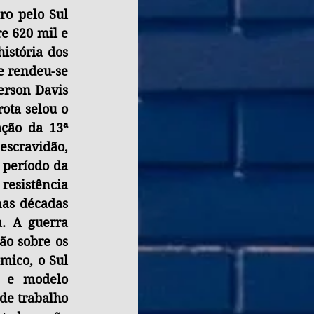
o pelo Sul 
e 620 mil e 
istória dos 
e rendeu-se 
rson Davis 
ta selou o 
ção da 13ª 
cravidão, 
 período da 
esistência 
as décadas 
. A guerra 
o sobre os 
ico, o Sul 
o e modelo 
de trabalho 