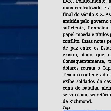
livre. Politicamente,
mais centralizado e a
final do século XIX. A
emitida pelo governo 
suficiente, financio
papel-moeda e títulos 
conflito. Essas notas 
de paz entre os Esta
existiu, dado que o
Consequentemente, to
dólares retrata o Ca
Tesouro confederado e 
exibe soldados da c
cena de batalha, além
serviu como secretári
de Richmond.
Tags: