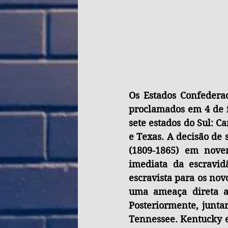
Os Estados Confedera
proclamados em 4 de f
sete estados do Sul: Ca
e Texas. A decisão de 
(1809-1865) em nove
imediata da escravid
escravista para os novo
uma ameaça direta ao
Posteriormente, junta
Tennessee. Kentucky e