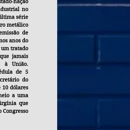
tado-nação 
ustrial no 
ltima série 
o metálico 
emissão de 
mos anos do 
 um tratado 
que jamais 
 à União. 
dula de 5 
retário do 
 10 dólares 
eio a uma 
rgínia que 
 Congresso 