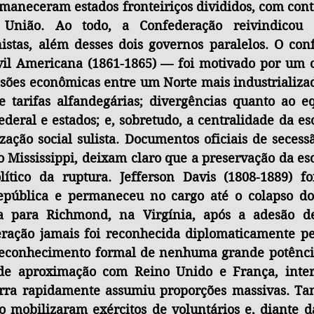
aneceram estados fronteiriços divididos, com contr
 União. Ao todo, a Confederação reivindicou 1
istas, além desses dois governos paralelos. O conf
il Americana (1861-1865) — foi motivado por um c
ensões econômicas entre um Norte mais industrializa
e tarifas alfandegárias; divergências quanto ao eq
deral e estados; e, sobretudo, a centralidade da es
ação social sulista. Documentos oficiais de secessã
o Mississippi, deixam claro que a preservação da esc
ítico da ruptura. Jefferson Davis (1808-1889) foi
epública e permaneceu no cargo até o colapso do
ida para Richmond, na Virgínia, após a adesão de
eração jamais foi reconhecida diplomaticamente pel
reconhecimento formal de nenhuma grande potência
 de aproximação com Reino Unido e França, inter
erra rapidamente assumiu proporções massivas. Tan
 mobilizaram exércitos de voluntários e, diante da