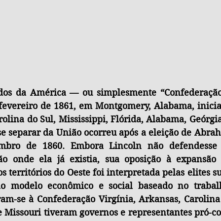
dos da América — ou simplesmente “Confederação
evereiro de 1861, em Montgomery, Alabama, inicia
rolina do Sul, Mississippi, Flórida, Alabama, Geórgia
se separar da União ocorreu após a eleição de Abra
mbro de 1860. Embora Lincoln não defendesse a
ão onde ela já existia, sua oposição à expansão 
s territórios do Oeste foi interpretada pelas elites su
 modelo econômico e social baseado no trabalho
ram-se à Confederação Virgínia, Arkansas, Carolina 
 Missouri tiveram governos e representantes pró-co