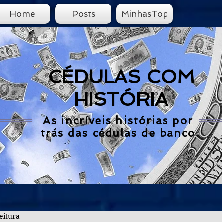
Home
Posts
MinhasTop
CÉDULAS COM
HISTÓRIA
As incríveis histórias por
trás das cédulas de banco
eitura