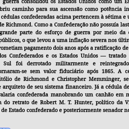
 a guerra consolidou os Estados Unidos como um Es
briu caminho para sua ascensão como potência ind
s cédulas confederadas acima pertencem à sétima e ú
de Richmond. Como a Confederação não possuía lastr
u grande parte do esforço de guerra por meio da 
públicos, o que levou a uma inflação severa nos últi
prometiam pagamento dois anos após a ratificação de
dos Confederados e os Estados Unidos — tratado 
 Sul foi derrotado militarmente e reintegrado
rnaram-se sem valor fiduciário após 1865. A cé
pitólio de Richmond e Christopher Memminger, sec
arquiteto de seu sistema financeiro. Já a cédula de
avalaria confederada manobrando um canhão em m
 do retrato de Robert M. T. Hunter, político da Vi
o de Estado confederado e posteriormente senador no