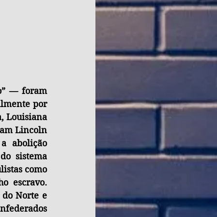
” — foram 
lmente por 
, Louisiana 
ham Lincoln 
 abolição 
do sistema 
listas como 
 escravo. 
do Norte e 
nfederados 