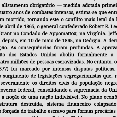
 alistamento obrigatório — medida adotada primeir
uatro anos de combates intensos, estima-se que entr
 morrido, tornando este o conflito mais letal da h
e abril de 1865, o general confederado Robert E. Le
 Grant no Condado de Appomattox, na Virgínia. Jeffe
 depois, em 10 de maio de 1865, na Geórgia. A derro
ção. As consequências foram profundas. A aprova
ão dos Estados Unidos aboliu formalmente a es
atro milhões de pessoas escravizadas. No entanto, o
77) foi marcado por intensas disputas políticas, r
 surgimento de legislações segregacionistas que, n
 severamente os direitos civis da população negra
governo federal, consolidando a supremacia da Uniã
o a noção de uma nação indivisível. No plano econôm
estrutura destruída, sistema financeiro colapsad
 forçada do trabalho escravo para formas precárias 