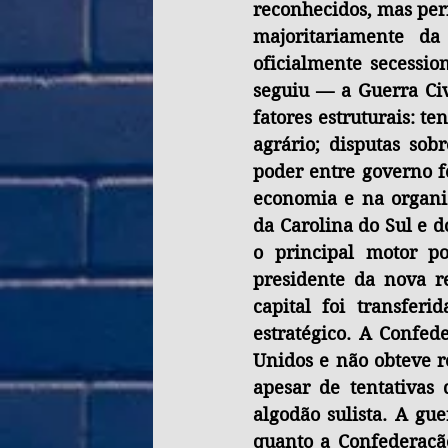
reconhecidos, mas perm
majoritariamente da
oficialmente secession
seguiu — a Guerra Civ
fatores estruturais: t
agrário; disputas sobr
poder entre governo fe
economia e na organiz
da Carolina do Sul e d
o principal motor pol
presidente da nova r
capital foi transfer
estratégico. A Confed
Unidos e não obteve 
apesar de tentativas
algodão sulista. A gu
quanto a Confederação