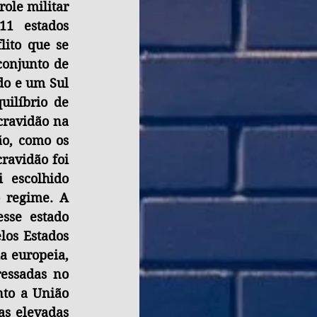
ole militar 
1 estados 
lito que se 
onjunto de 
do e um Sul 
uilíbrio de 
cravidão na 
o, como os 
ravidão foi 
 escolhido 
 regime. A 
sse estado 
os Estados 
 europeia, 
essadas no 
to a União 
s elevadas 