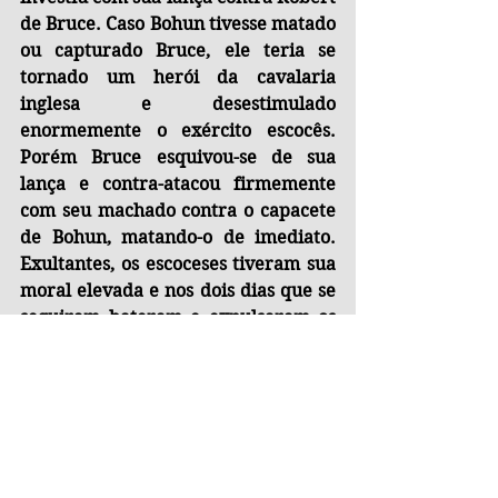
de Bruce. Caso Bohun tivesse matado 
ou capturado Bruce, ele teria se 
tornado um herói da cavalaria 
inglesa e desestimulado 
enormemente o exército escocês. 
Porém Bruce esquivou-se de sua 
lança e contra-atacou firmemente 
com seu machado contra o capacete 
de Bohun, matando-o de imediato. 
Exultantes, os escoceses tiveram sua 
moral elevada e nos dois dias que se 
seguiram bateram e expulsaram os 
exércitos de Edward II. Após a 
Batalha de Bannockburn, o Rei 
Edward II ainda tentou recuar para 
o Castelo de Stirling, mas teve sua 
entrada recusada pelo lorde do 
castelo, que fizera um acordo com os 