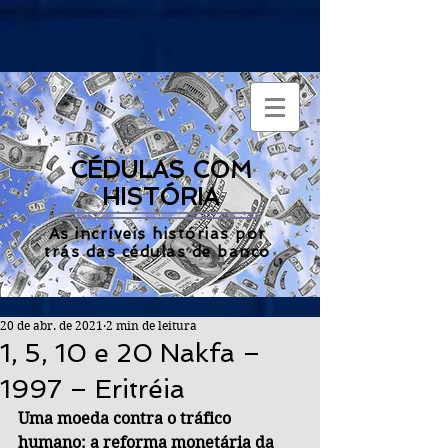
CÉDULAS COM
HISTÓRIA
As incríveis histórias por
trás das cédulas de banco
20 de abr. de 2021
2 min de leitura
1, 5, 10 e 20 Nakfa –
1997 – Eritréia
Uma moeda contra o tráfico 
humano: a reforma monetária da 