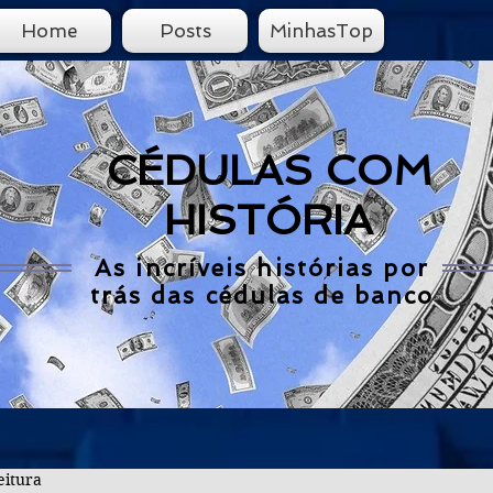
Home
Posts
MinhasTop
CÉDULAS COM
HISTÓRIA
As incríveis histórias por
trás das cédulas de banco
eitura