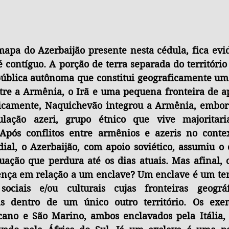
apa do Azerbaijão presente nesta cédula, fica evid
é contíguo. A porção de terra separada do território 
blica autônoma que constitui geograficamente um 
ntre a Armênia, o Irã e uma pequena fronteira de a
icamente, Naquichevão integrou a Armênia, embora
lação azeri, grupo étnico que vive majoritari
 Após conflitos entre armênios e azeris no conte
al, o Azerbaijão, com apoio soviético, assumiu o c
tuação que perdura até os dias atuais. Mas afinal,
rença em relação a um enclave? Um enclave é um terr
 sociais e/ou culturais cujas fronteiras geográf
as dentro de um único outro território. Os exe
cano e São Marino, ambos enclavados pela Itália, e