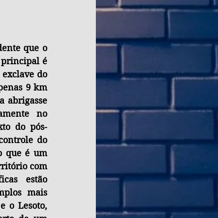
ente que o 
principal é 
exclave do 
penas 9 km 
 abrigasse 
amente no 
xto do pós-
ontrole do 
 o que é um 
itório com 
icas estão 
mplos mais 
 o Lesoto, 