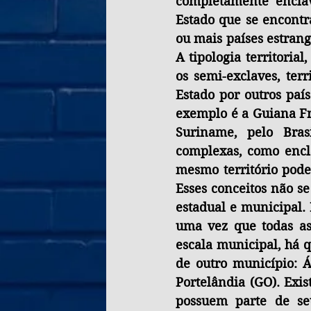
completamente enclav
Estado que se encontr
ou mais países estran
A tipologia territoria
os semi-exclaves, ter
Estado por outros paí
exemplo é a Guiana Fr
Suriname, pelo Brasi
complexas, como encl
mesmo território pod
Esses conceitos não se
estadual e municipal. 
uma vez que todas as 
escala municipal, há q
de outro município: Á
Portelândia (GO). Exi
possuem parte de seu