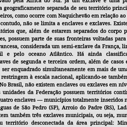
ado pela África do Sul. Já um exclave é uma pa
a geograficamente separada de seu território princi
geiros, como ocorre com Naquichevão em relação ao A
l, contudo, não se limita a enclaves e exclaves. Exi
ritórios que, além de estarem separados do corpo pr
ses, possuem parte de suas fronteiras voltadas para
ancesa, considerada um semi-exclave da França, lim
l e pelo oceano Atlântico. Há ainda classifica
aves de segunda e terceira ordem, além de casos
e ser enquadrado simultaneamente em mais de uma 
 restringem à escala nacional, aplicando-se também
No Brasil, não existem enclaves ou exclaves em níve
unidades da Federação possuem territórios contín
uatro enclaves — municípios totalmente inseridos no
guas de São Pedro (SP), Arroio do Padre (RS), Ladá
stem também três exclaves municipais, ou seja, muni
 território desconectada da área principal: Mine