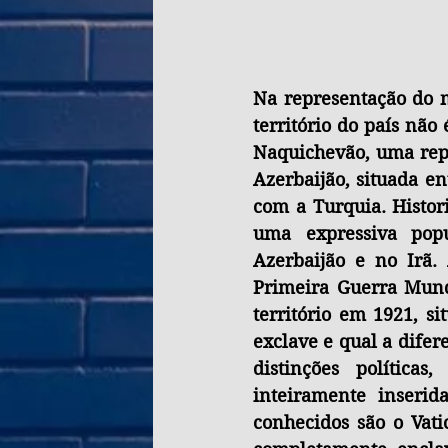
Na representação do m
território do país não 
Naquichevão, uma repú
Azerbaijão, situada e
com a Turquia. Histor
uma expressiva popu
Azerbaijão e no Irã.
Primeira Guerra Mundi
território em 1921, si
exclave e qual a dife
distinções políticas,
inteiramente inserid
conhecidos são o Vati