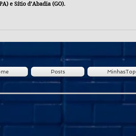
PA) e Sítio d’Abadia (GO).
ome
Posts
MinhasTop