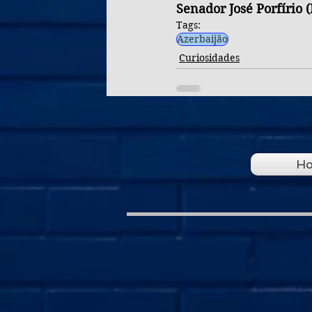
Senador José Porfírio (
Tags:
Azerbaijão
Curiosidades
H