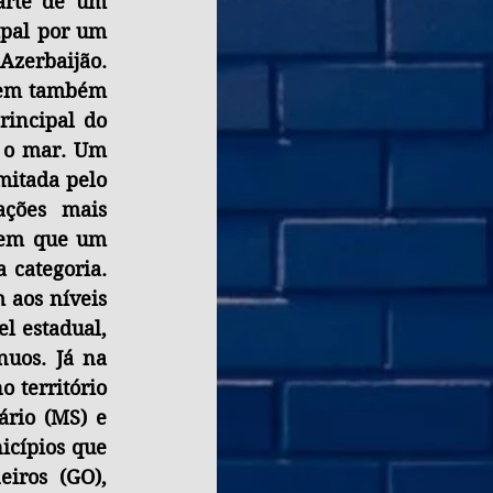
rte de um 
pal por um 
zerbaijão. 
stem também 
incipal do 
 o mar. Um 
itada pelo 
ções mais 
 em que um 
categoria. 
 aos níveis 
l estadual, 
uos. Já na 
 território 
rio (MS) e 
cípios que 
iros (GO), 