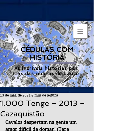
CÉDULAS COM
HISTÓRIA
As incríveis histórias por
trás das cédulas de banco
13 de mai. de 2021
2 min de leitura
1.000 Tenge – 2013 –
Cazaquistão
Cavalos despertam na gente um 
amor difícil de domar! (Tere 