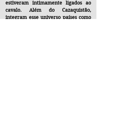
estiveram intimamente ligados ao 
cavalo. Além do Cazaquistão, 
integram esse universo países como 
Turquia, Azerbaijão, Uzbequistão, 
Quirguistão e Turquemenistão, todos 
marcados por uma história em que o 
cavalo não é apenas um meio de 
transporte, mas um símbolo de 
identidade, liberdade e resistência. 
Finalmente, esta cédula nos lembra 
que o cavalo não apenas carregou 
homens sobre o dorso, mas ajudou a 
carregar a própria humanidade 
rumo à civilização. Das caçadas 
primitivas às estepes infinitas, dos 
mitos às batalhas, dos caminhos de 
terra às páginas da história, homem 
e cavalo aprenderam a confiar um 
no outro.