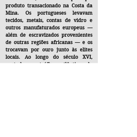
produto transacionado na Costa da 
Mina. Os portugueses levavam 
tecidos, metais, contas de vidro e 
outros manufaturados europeus — 
além de escravizados provenientes 
de outras regiões africanas — e os 
trocavam por ouro junto às elites 
locais. Ao longo do século XVI, 
contudo, o tráfico atlântico de 
escravizados ganharia proporções 
crescentes, especialmente com a 
expansão da colonização americana. 
O monopólio português na chamada 
Costa do Ouro manteve-se 
relativamente estável até o início do 
século XVII. Em 1637, forças da 
Companhia Holandesa das Índias 
Ocidentais conquistaram Elmina, 