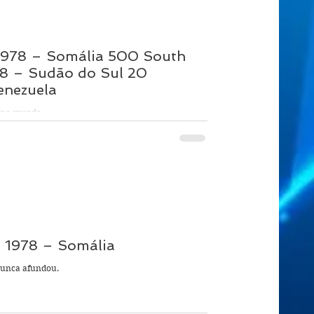
 1978 – Somália 500 South
 – Sudão do Sul 20
enezuela
 no mundo.
– 1978 – Somália
 nunca afundou.