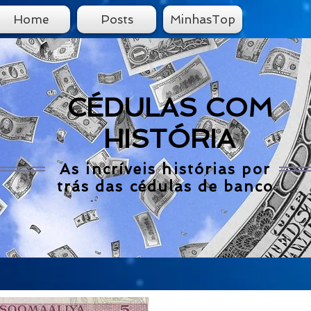
Home
Posts
MinhasTop
CÉDULAS COM
HISTÓRIA
As incríveis histórias por
trás das cédulas de banco