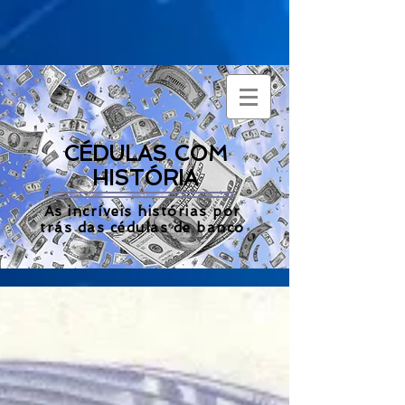
CÉDULAS COM
HISTÓRIA
As incríveis histórias por
trás das cédulas de banco