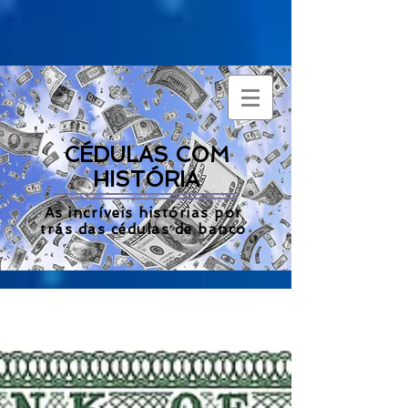
CÉDULAS COM
HISTÓRIA
As incríveis histórias por
trás das cédulas de banco