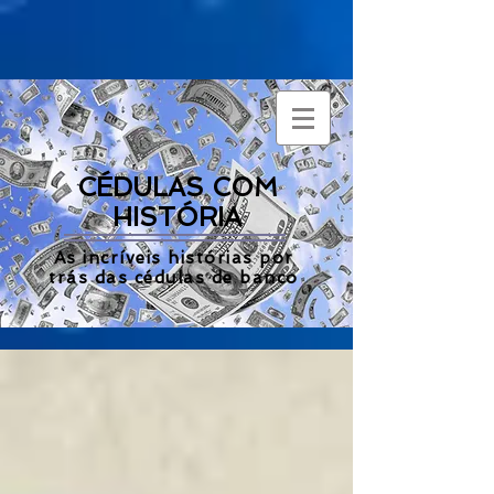
CÉDULAS COM
HISTÓRIA
As incríveis histórias por
trás das cédulas de banco