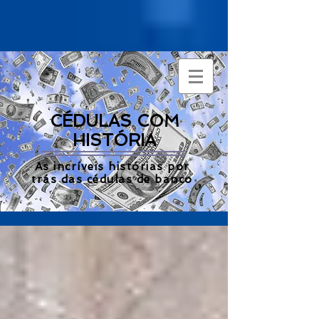
CÉDULAS COM
HISTÓRIA
As incríveis histórias por
trás das cédulas de banco