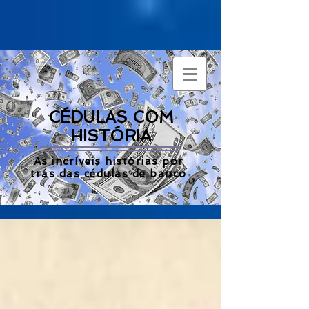
CÉDULAS COM
HISTÓRIA
As incríveis histórias por
trás das cédulas de banco